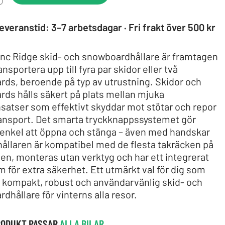
everanstid: 3–7 arbetsdagar · Fri frakt över 500 kr
nc Ridge skid- och snowboardhållare är framtagen
ransportera upp till fyra par skidor eller två
ds, beroende på typ av utrustning. Skidor och
ds hålls säkert på plats mellan mjuka
atser som effektivt skyddar mot stötar och repor
ansport. Det smarta tryckknappssystemet gör
 enkel att öppna och stänga – även med handskar
hållaren är kompatibel med de flesta takräcken på
n, monteras utan verktyg och har ett integrerat
m för extra säkerhet. Ett utmärkt val för dig som
 kompakt, robust och användarvänlig skid- och
dhållare för vinterns alla resor.
RODUKT PASSAR
ALLA BILAR