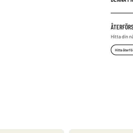
ÅTERFÖR
Hitta din n
Hitta återfö