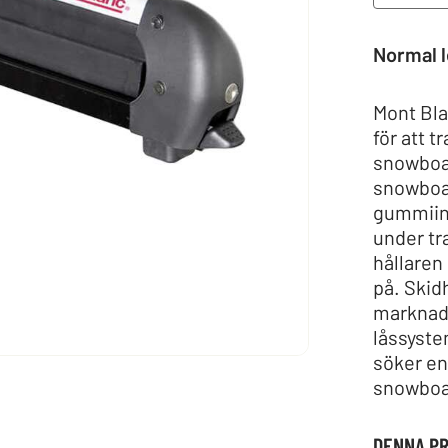
Normal l
Mont Bla
för att t
snowboar
snowboar
gummiins
under tr
hållaren
på. Skid
marknade
låssyste
söker en
snowboar
DENNA P