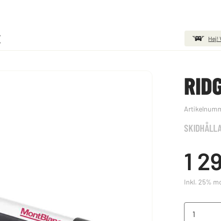
E
Hej! 
RID
Artikelnum
SKIDHÅLL
1 2
Inkl. 25% 