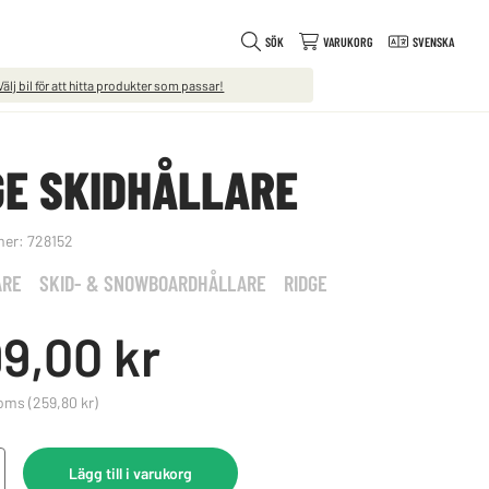
SÖK
VARUKORG
SVENSKA
Välj bil för att hitta produkter som passar!
GE SKIDHÅLLARE
mer:
728152
ARE
SKID- & SNOWBOARDHÅLLARE
RIDGE
99,00 kr
moms
(259,80 kr)
Lägg till i varukorg