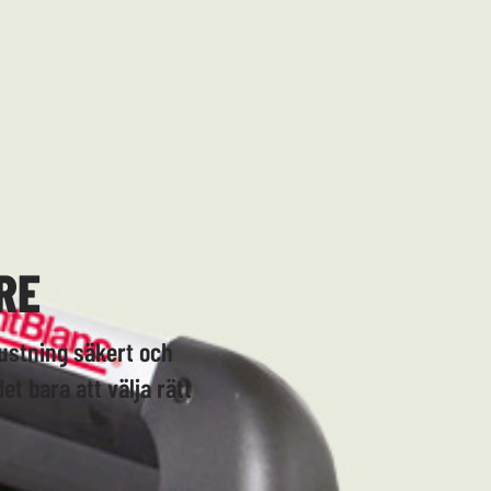
RE
rustning säkert och
et bara att välja rätt