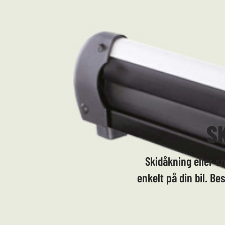
S
Skidåkning eller s
enkelt på din bil. Be