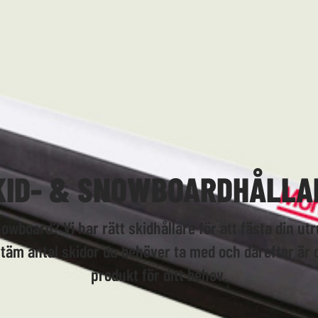
KID- & SNOWBOARDHÅLLA
nowboard? Vi har rätt skidhållare för att fästa din ut
stäm antal skidor du behöver ta med och därefter är d
produkt för ditt behov.