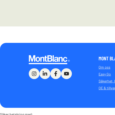
MONT BL
Om oss
Easy Go
Säkerhet, 
OE & tillve
Säker betalning med: