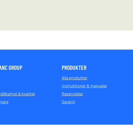
ANC GROUP
PRODUKTER
Alla produkter
Instruktioner & manualer
hållbarhet & kvalitet
Reservdelar
rkare
Garanti