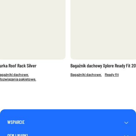
urka Roof Rack Silver
Bagażnik dachowy Xplore Ready Fit 20
agażniki dachowe.
Bagażniki dachowe.
Ready fit
Rozwiązania pakietowe.
WSPARCIE
OEM I MARKI