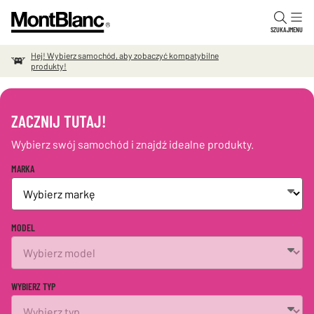
Przejdź do zawartości
SZUKAJ
MENU
Hej! Wybierz samochód, aby zobaczyć kompatybilne
produkty!
ZACZNIJ TUTAJ!
Wybierz swój samochód i znajdź idealne produkty.
MARKA
MODEL
WYBIERZ TYP