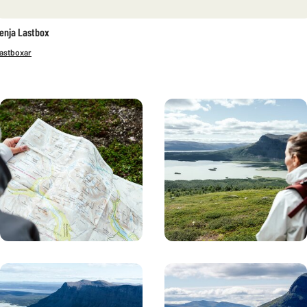
enja Lastbox
astboxar