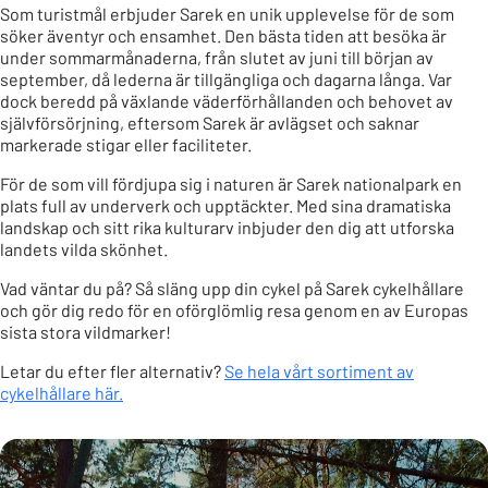
Som turistmål erbjuder Sarek en unik upplevelse för de som
söker äventyr och ensamhet. Den bästa tiden att besöka är
under sommarmånaderna, från slutet av juni till början av
september, då lederna är tillgängliga och dagarna långa. Var
dock beredd på växlande väderförhållanden och behovet av
självförsörjning, eftersom Sarek är avlägset och saknar
markerade stigar eller faciliteter.
För de som vill fördjupa sig i naturen är Sarek nationalpark en
plats full av underverk och upptäckter. Med sina dramatiska
landskap och sitt rika kulturarv inbjuder den dig att utforska
landets vilda skönhet.
Vad väntar du på? Så släng upp din cykel på Sarek cykelhållare
och gör dig redo för en oförglömlig resa genom en av Europas
sista stora vildmarker!
Letar du efter fler alternativ?
Se hela vårt sortiment av
cykelhållare här.