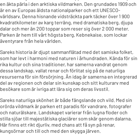
en äkta pärla i den arktiska vildmarken. Den grundades 1909 och
är en av Europas äldsta nationalparker och ett UNESCO-
världsarv. Denna hisnande vidsträckta park täcker över 1 900
kvadratkilometer av karg terräng, med dramatiska berg, djupa
dalar och mer än 200 toppar som reser sig över 2 000 meter.
Parken är hem till vårt högsta berg, Kebnekaise, som lockar
äventyrare från hela världen.
Sareks historia är djupt sammanflätad med det samiska folket,
som har levt i harmoni med naturen i århundraden. Kända för sin
rika kultur och sina traditioner, har samerna vandrat genom
dessa landskap, vallat renar och förlitat sig på de naturliga
resurserna för sin försörjning. Än idag är samerna en integrerad
del av regionen och delar sin kunskap och sitt kulturarv med
besökare som är ivriga att lära sig om deras livsstil.
Sareks naturliga skönhet är både fängslande och vild. Med sin
orörda vildmark är parken ett paradis för vandrare, fotografer
och naturälskare. Landskapet varierar från lugna floder och
stilla sjöar till majestätiska glaciärer som skär genom dalarna.
Här finns ett rikt djurliv, med chans att få syn på renar,
kungsörnar och till och med den skygga järven.