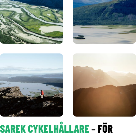
SAREK CYKELHÅLLARE
–
FÖR