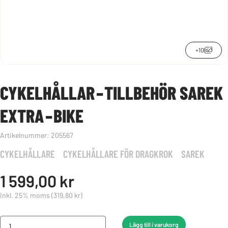
+10
CYKELHÅLLAR‑TILLBEHÖR SAREK
EXTRA‑BIKE
Artikelnummer:
205567
CYKELHÅLLARE
CYKELHÅLLARE FÖR DRAGKROK
SAREK
1 599,00 kr
Inkl. 25% moms
(319,80 kr)
Lägg till i varukorg