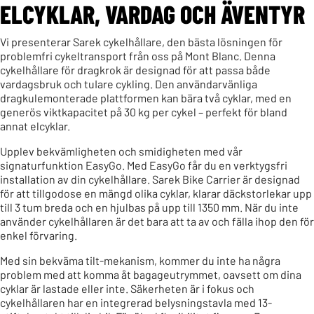
ELCYKLAR, VARDAG OCH ÄVENTYR
Vi presenterar Sarek cykelhållare, den bästa lösningen för
problemfri cykeltransport från oss på Mont Blanc. Denna
cykelhållare för dragkrok är designad för att passa både
vardagsbruk och tuIare cykling. Den användarvänliga
dragkulemonterade plattformen kan bära två cyklar, med en
generös viktkapacitet på 30 kg per cykel – perfekt för bland
annat elcyklar.
Upplev bekvämligheten och smidigheten med vår
signaturfunktion EasyGo. Med EasyGo får du en verktygsfri
installation av din cykelhållare. Sarek Bike Carrier är designad
för att tillgodose en mängd olika cyklar, klarar däckstorlekar upp
till 3 tum breda och en hjulbas på upp till 1350 mm. När du inte
använder cykelhållaren är det bara att ta av och fälla ihop den för
enkel förvaring.
Med sin bekväma tilt-mekanism, kommer du inte ha några
problem med att komma åt bagageutrymmet, oavsett om dina
cyklar är lastade eller inte. Säkerheten är i fokus och
cykelhållaren har en integrerad belysningstavla med 13-