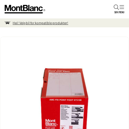
Hopp til innholdet
SØK
MENU
Hei! Velg bil for kompatible produkter!