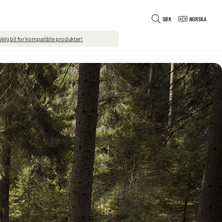
SØK
NORSKA
Velg bil for kompatible produkter!