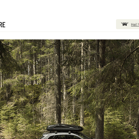
RE
Hei! 