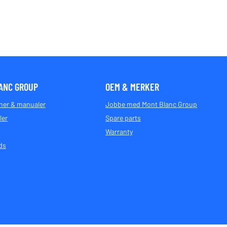
ANC GROUP
OEM & MERKER
oner & manualer
Jobbe med Mont Blanc Group
ler
Spare parts
Warranty
ds