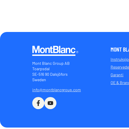
MONT BL
Instruksj
Mont Blanc Group AB
Reservede
Toarpsdal
SE-516 90 Dalsjöfors
Garanti
Sweden
OE & Bran
info@montblancgroup.com