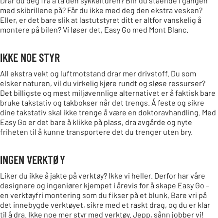
Drar du deg fra å ta den sykkelturen? Blir du stående i gangen
med skibrillene på? Får du ikke med deg den ekstra vesken?
Eller, er det bare slik at lastutstyret ditt er altfor vanskelig å
montere på bilen? Vi løser det, Easy Go med Mont Blanc.
IKKE NOE STYR
All ekstra vekt og luftmotstand drar mer drivstoff. Du som
elsker naturen, vil du virkelig kjøre rundt og sløse ressurser?
Det billigste og mest miljøvennlige alternativet er å faktisk bare
bruke takstativ og takbokser når det trengs. Å feste og sikre
dine takstativ skal ikke trenge å være en doktoravhandling. Med
Easy Go er det bare å klikke på plass, dra avgårde og nyte
friheten til å kunne transportere det du trenger uten bry.
INGEN VERKTØY
Liker du ikke å jakte på verktøy? Ikke vi heller. Derfor har våre
designere og ingeniører kjempet i årevis for å skape Easy Go –
en verktøyfri montering som du fikser på et blunk. Bare vri på
det innebygde verktøyet, sikre med et raskt drag, og du er klar
til å dra. Ikke noe mer styr med verktøy. Jepp, sånn jobber vi!