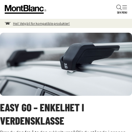
Hopp til innholdet
SØK
MENU
Hei! Velg bil for kompatible produkter!
EASY GO – ENKELHET I
VERDENSKLASSE