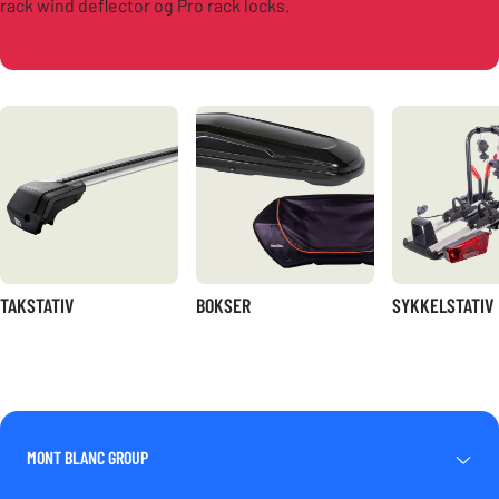
rack wind deflector og Pro rack locks.
TAKSTATIV
BOKSER
SYKKELSTATIV
MONT BLANC GROUP