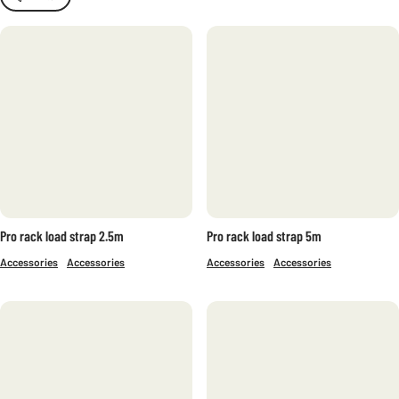
FILTRE
SERIE
PRO (4)
ACTIVITY
SYKLING (7)
VINTERSPORT (2)
UTENDØRS (8)
Pro rack load strap 2.5m
Pro rack load strap 5m
TRANSPORT (2)
Accessories
PROFESJONELL (4)
Accessories
Accessories
Accessories