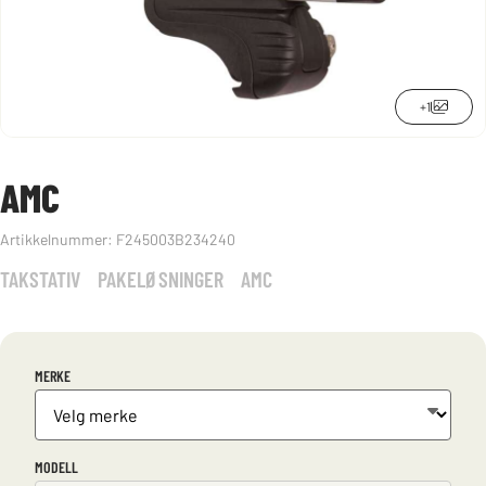
+1
AMC
Artikkelnummer:
F245003B234240
TAKSTATIV
PAKELØSNINGER
AMC
MERKE
MODELL