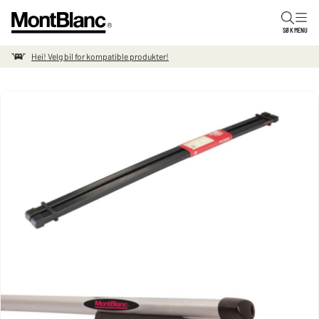
Hopp til innholdet
SØK
MENU
Hei! Velg bil for kompatible produkter!