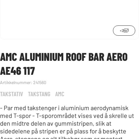
+2
AMC ALUMINIUM ROOF BAR AERO
AE46 117
Artikkelnummer:
241560
TAKSTATIV
TAKSTANG
AMC
- Par med takstenger i aluminium aerodynamisk
med T-spor - T-sporområdet vises ved å skrelle ut
den midtre delen av gummistripen, slik at
sidedelene på stripen er på plass for å beskytte
Aero-stengene og alt tilbehør som er montert -