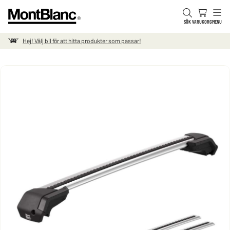
Hoppa till innehåll
SÖK
VARUKORG
MENU
Hej! Välj bil för att hitta produkter som passar!