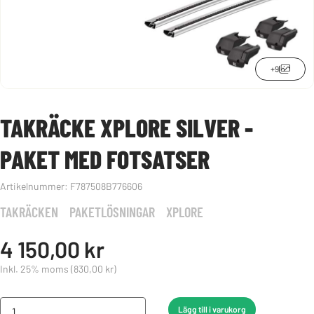
+9
TAKRÄCKE XPLORE SILVER -
PAKET MED FOTSATSER
Artikelnummer:
F787508B776606
TAKRÄCKEN
PAKETLÖSNINGAR
XPLORE
4 150,00 kr
Inkl. 25% moms
(830,00 kr)
Lägg till i varukorg