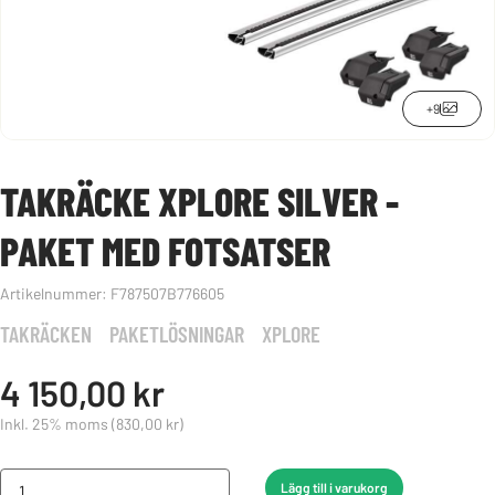
+9
TAKRÄCKE XPLORE SILVER -
PAKET MED FOTSATSER
Artikelnummer:
F787507B776605
TAKRÄCKEN
PAKETLÖSNINGAR
XPLORE
4 150,00 kr
Inkl. 25% moms
(830,00 kr)
Lägg till i varukorg