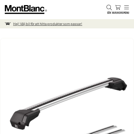
Hoppa till innehåll
SÖK
VARUKORG
MENU
Hej! Välj bil för att hitta produkter som passar!