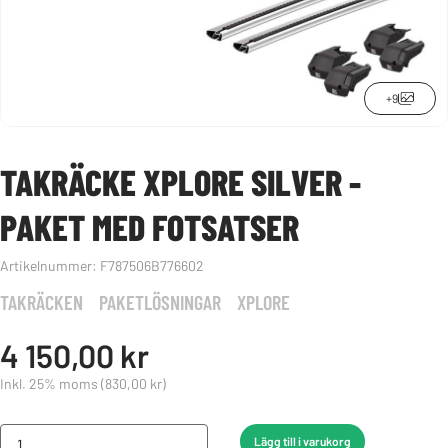
+9
TAKRÄCKE XPLORE SILVER -
PAKET MED FOTSATSER
Artikelnummer:
F787506B776602
TAKRÄCKEN
PAKETLÖSNINGAR
XPLORE
4 150,00 kr
Inkl. 25% moms
(830,00 kr)
Lägg till i varukorg