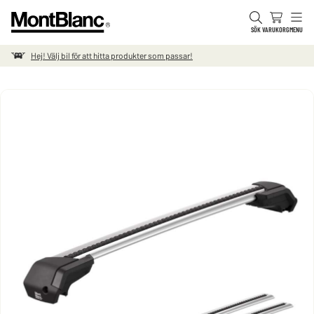
Hoppa till innehåll
SÖK
VARUKORG
MENU
Hej! Välj bil för att hitta produkter som passar!