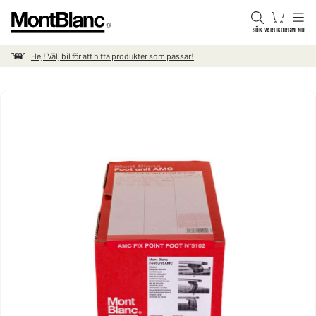
Hoppa till innehåll
SÖK
VARUKORG
MENU
Hej! Välj bil för att hitta produkter som passar!