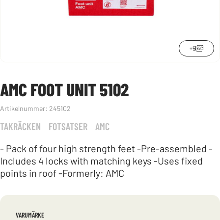
+5
AMC FOOT UNIT 5102
Artikelnummer:
245102
TAKRÄCKEN
FOTSATSER
AMC
- Pack of four high strength feet -Pre-assembled -
Includes 4 locks with matching keys -Uses fixed
points in roof -Formerly: AMC
VARUMÄRKE