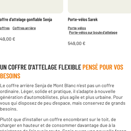
offre d'attelage gonflable Senja
Porte-vélos Sarek
offres
Coffres arrière
Porte-vélos
Porte-vélos sur boule d’attelage
49,00 €
549,00 €
UN COFFRE D'ATTELAGE FLEXIBLE
PENSÉ POUR VOS
BESOINS
Le coffre arrière Senja de Mont Blanc n’est pas un coffre
ordinaire. Léger, solide et pratique, il s'adapte à nouvelle
génération d’automobilistes, plus agile et plus urbaine. Pour
vous qui disposez de peu d’espace, mais conservez de grands
besoins.
Plutôt que d'installer un coffre encombrant sur le toit, de
charger en hauteur et de consommer davantage due à la
résistance de l'air sur la route, Senja ouvre une nouvelle façon