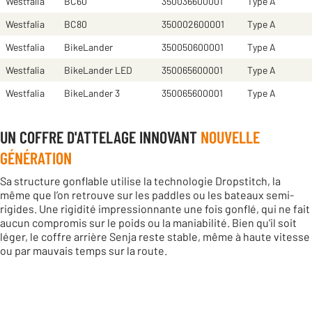
Westfalia
BC60
350036600001
Type A
Westfalia
BC80
350002600001
Type A
Westfalia
BikeLander
350050600001
Type A
Westfalia
BikeLander LED
350065600001
Type A
Westfalia
BikeLander 3
350065600001
Type A
UN COFFRE D'ATTELAGE INNOVANT
NOUVELLE
GÉNÉRATION
Sa structure gonflable utilise la technologie Dropstitch, la
même que l’on retrouve sur les paddles ou les bateaux semi-
rigides. Une rigidité impressionnante une fois gonflé, qui ne fait
aucun compromis sur le poids ou la maniabilité. Bien qu'il soit
léger, le coffre arrière Senja reste stable, même à haute vitesse
ou par mauvais temps sur la route.