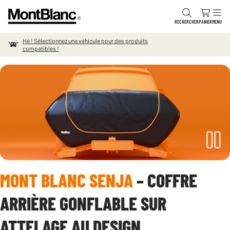
Aller au contenu
RECHERCHER
PANIER
MENU
Hé ! Sélectionnez une véhicule pour des produits
compatibles !
MONT BLANC SENJA
– COFFRE
ARRIÈRE GONFLABLE SUR
ATTELAGE AU DESIGN