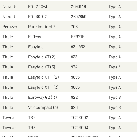
Norauto
Efit 200-3
2693149
Type A
Norauto
Efit 300-2
2697859
Type A
Peruzzo
Pure Instinct 2
708
Type A
Thule
E-flexy
EF921E
Type A
Thule
Easyfold
931-932
Type A
Thule
Easyfold XT (2)
933
Type A
Thule
Easyfold XT (3)
934
Type A
Thule
Easyfold XT F (2)
9655
Type A
Thule
Easyfold XT F (3)
9665
Type A
Thule
Euroway G2 ( 3)
922
Type B
Thule
Velocompact (3)
926
Type B
Towcar
TR2
TCTR002
Type A
Towcar
TR3
TCTR003
Type A