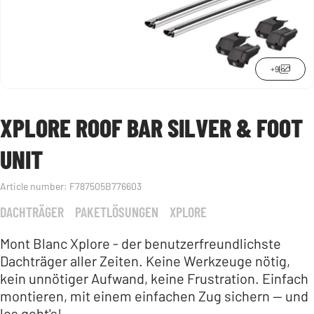
+9
XPLORE ROOF BAR SILVER & FOOT
UNIT
Article number:
F787505B776603
DACHTRÄGER
PAKETLÖSUNGEN
XPLORE
Mont Blanc Xplore - der benutzerfreundlichste
Dachträger aller Zeiten. Keine Werkzeuge nötig,
kein unnötiger Aufwand, keine Frustration. Einfach
montieren, mit einem einfachen Zug sichern — und
los geht's!