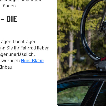
n können.
– DIE
räger! Dachträger
n Sie Ihr Fahrrad lieber
äger unerlässlich.
chwertigen
Mont Blanc
Einbau.