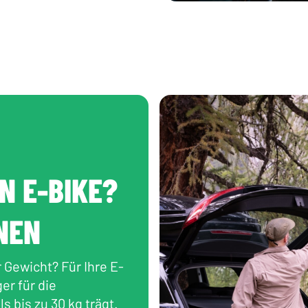
N E-BIKE?
NEN
 Gewicht? Für Ihre E-
er für die
 bis zu 30 kg trägt.