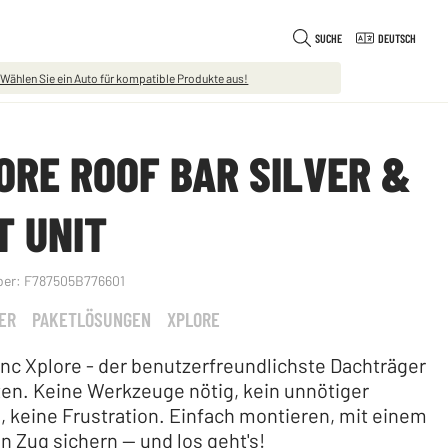
SUCHE
DEUTSCH
 Wählen Sie ein Auto für kompatible Produkte aus!
ORE ROOF BAR SILVER &
T UNIT
ber:
F787505B776601
ER
PAKETLÖSUNGEN
XPLORE
nc Xplore - der benutzerfreundlichste Dachträger
iten. Keine Werkzeuge nötig, kein unnötiger
 keine Frustration. Einfach montieren, mit einem
n Zug sichern — und los geht's!