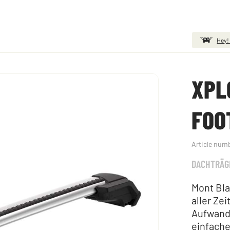
Hey!
XPL
FOO
Article num
DACHTRÄG
Mont Bla
aller Ze
Aufwand,
einfache