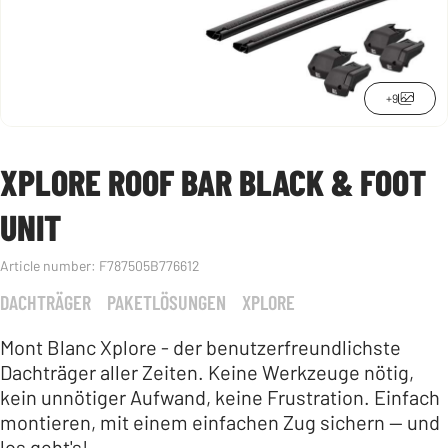
+9
XPLORE ROOF BAR BLACK & FOOT
UNIT
Article number:
F787505B776612
DACHTRÄGER
PAKETLÖSUNGEN
XPLORE
Mont Blanc Xplore - der benutzerfreundlichste
Dachträger aller Zeiten. Keine Werkzeuge nötig,
kein unnötiger Aufwand, keine Frustration. Einfach
montieren, mit einem einfachen Zug sichern — und
los geht's!