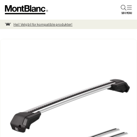
Hopp til innholdet
SØK
MENU
Hei! Velg bil for kompatible produkter!