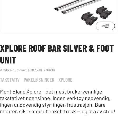
+9
XPLORE ROOF BAR SILVER & FOOT
UNIT
Artikkelnummer:
F787501B776606
TAKSTATIV
PAKELØSNINGER
XPLORE
Mont Blanc Xplore - det mest brukervennlige
takstativet noensinne. Ingen verktøy nødvendig,
ingen unødvendig styr, ingen frustrasjon. Bare
monter, sikre med et enkelt trekk — og dra av sted!